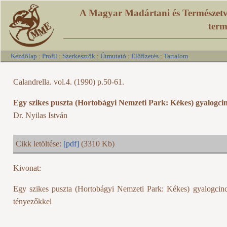
A Magyar Madártani és Természetv
term
Kezdőlap
:
Profil
:
Szerkesztők
:
Útmutató
:
Előfizetés
:
Tartalom
Calandrella. vol.4. (1990) p.50-61.
Egy szikes puszta (Hortobágyi Nemzeti Park: Kékes) gyalogcin
Dr. Nyilas István
Cikk letöltése:
[pdf]
(3310 Kb)
Kivonat:
Egy szikes puszta (Hortobágyi Nemzeti Park: Kékes) gyalogcincé
tényezőkkel